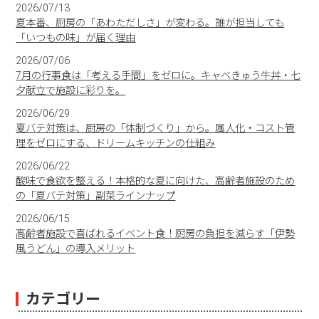
2026/07/13
夏本番、厨房の「あわただしさ」が変わる。誰が担当しても
「いつもの味」が届く理由
2026/07/06
7月の行事食は「考える手間」をゼロに。キャベきゅう牛丼・七
夕献立で施設に彩りを。
2026/06/29
夏バテ対策は、厨房の「体制づくり」から。属人化・コスト管
理をゼロにする、ドリームキッチンの仕組み
2026/06/22
酸味で食欲を整える！本格的な夏に向けた、高齢者施設のため
の「夏バテ対策」副菜ラインナップ
2026/06/15
高齢者施設で喜ばれるイベント食！厨房の負担を減らす「伊勢
風うどん」の導入メリット
カテゴリー