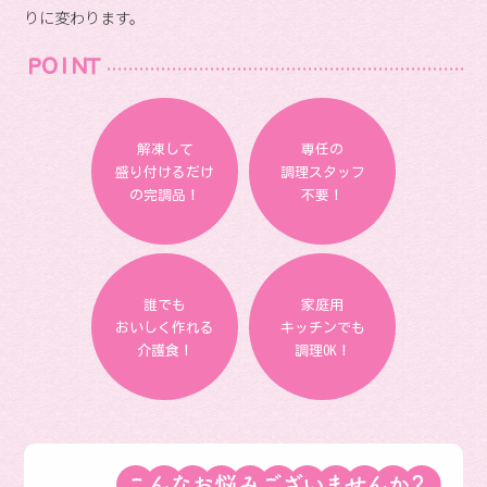
りに変わります。
ＰＯＩＮＴ
解凍して
専任の
盛り付けるだけ
調理スタッフ
の完調品！
不要！
誰でも
家庭用
おいしく作れる
キッチンでも
介護食！
調理OK！