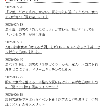
2026/07/20
「栄養」だけで終わらせない。夏を元気に過ごすための、食べ
る力が育つ「夏野菜」の工夫
2026/07/13
夏本番、厨房の「あわただしさ」が変わる。誰が担当しても
「いつもの味」が届く理由
2026/07/06
7月の行事食は「考える手間」をゼロに。キャベきゅう牛丼・七
夕献立で施設に彩りを。
2026/06/29
夏バテ対策は、厨房の「体制づくり」から。属人化・コスト管
理をゼロにする、ドリームキッチンの仕組み
2026/06/22
酸味で食欲を整える！本格的な夏に向けた、高齢者施設のため
の「夏バテ対策」副菜ラインナップ
2026/06/15
高齢者施設で喜ばれるイベント食！厨房の負担を減らす「伊勢
風うどん」の導入メリット