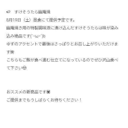
🍉 すけそうたら幽庵焼
8月19日（土）昼食にて提供予定です。
幽庵焼き用の特製調味液に漬け込んだすけそうたらは味が染み
込み絶品です(`･ω･´)b
ゆずのアクセントで最後はさっぱりとお召し上がりいただけま
す🌺
こちらもご飯が食べ進む仕立てになっているのでぜひ沢山食べ
て下さい🤠
おススメの新商品です💟
ご提供までもうしばらくお待ちください！