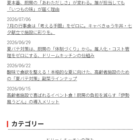
夏本番、厨房の「あわただしさ」が変わる。誰が担当しても
「いつもの味」が届く理由
2026/07/06
7月の行事食は「考える手間」をゼロに。キャベきゅう牛丼・七
夕献立で施設に彩りを。
2026/06/29
夏バテ対策は、厨房の「体制づくり」から。属人化・コスト管
理をゼロにする、ドリームキッチンの仕組み
2026/06/22
酸味で食欲を整える！本格的な夏に向けた、高齢者施設のため
の「夏バテ対策」副菜ラインナップ
2026/06/15
高齢者施設で喜ばれるイベント食！厨房の負担を減らす「伊勢
風うどん」の導入メリット
カテゴリー