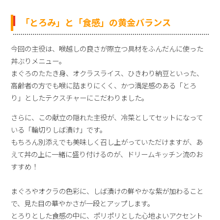
「とろみ」と「食感」の黄金バランス
今回の主役は、喉越しの良さが際立つ具材をふんだんに使った
丼ぶりメニュー。
まぐろのたたき身、オクラスライス、ひきわり納豆といった、
高齢者の方でも喉に詰まりにくく、かつ満足感のある「とろ
り」としたテクスチャーにこだわりました。
さらに、この献立の隠れた主役が、冷菜としてセットになって
いる「輪切りしば漬け」です。
もちろん別添えでも美味しく召し上がっていただけますが、あ
えて丼の上に一緒に盛り付けるのが、ドリームキッチン流のお
すすめ！
まぐろやオクラの色彩に、しば漬けの鮮やかな紫が加わること
で、見た目の華やかさが一段とアップします。
とろりとした食感の中に、ポリポリとした心地よいアクセント