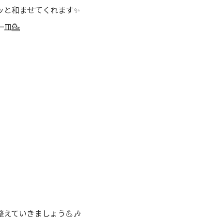
ッと和ませてくれます✨
皿💁
えていきましょう💪🎶