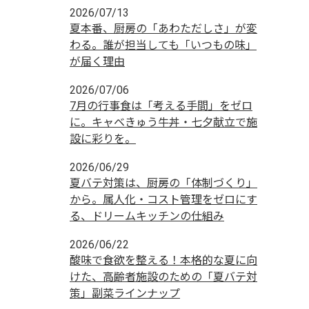
2026/07/13
夏本番、厨房の「あわただしさ」が変
わる。誰が担当しても「いつもの味」
が届く理由
2026/07/06
7月の行事食は「考える手間」をゼロ
に。キャベきゅう牛丼・七夕献立で施
設に彩りを。
2026/06/29
夏バテ対策は、厨房の「体制づくり」
から。属人化・コスト管理をゼロにす
る、ドリームキッチンの仕組み
2026/06/22
酸味で食欲を整える！本格的な夏に向
けた、高齢者施設のための「夏バテ対
策」副菜ラインナップ