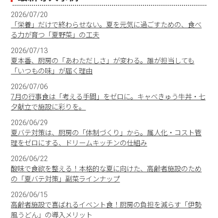
2026/07/20
「栄養」だけで終わらせない。夏を元気に過ごすための、食べ
る力が育つ「夏野菜」の工夫
2026/07/13
夏本番、厨房の「あわただしさ」が変わる。誰が担当しても
「いつもの味」が届く理由
2026/07/06
7月の行事食は「考える手間」をゼロに。キャベきゅう牛丼・七
夕献立で施設に彩りを。
2026/06/29
夏バテ対策は、厨房の「体制づくり」から。属人化・コスト管
理をゼロにする、ドリームキッチンの仕組み
2026/06/22
酸味で食欲を整える！本格的な夏に向けた、高齢者施設のため
の「夏バテ対策」副菜ラインナップ
2026/06/15
高齢者施設で喜ばれるイベント食！厨房の負担を減らす「伊勢
風うどん」の導入メリット