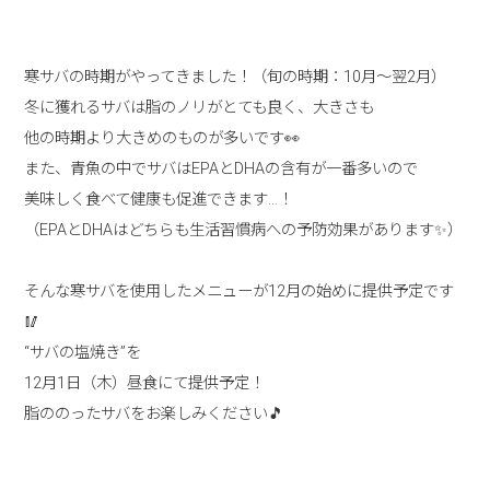
寒サバの時期がやってきました！（旬の時期：10月～翌2月）
冬に獲れるサバは脂のノリがとても良く、大きさも
他の時期より大きめのものが多いです👀
また、青魚の中でサバはEPAとDHAの含有が一番多いので
美味しく食べて健康も促進できます…！
（EPAとDHAはどちらも生活習慣病への予防効果があります✨）
そんな寒サバを使用したメニューが12月の始めに提供予定です
🥢
“サバの塩焼き”を
12月1日（木）昼食にて提供予定！
脂ののったサバをお楽しみください🎵