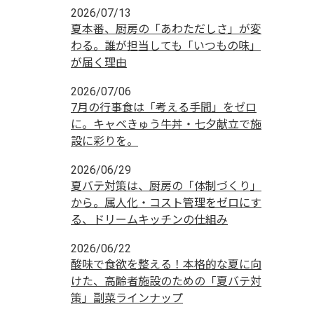
2026/07/13
夏本番、厨房の「あわただしさ」が変
わる。誰が担当しても「いつもの味」
が届く理由
2026/07/06
7月の行事食は「考える手間」をゼロ
に。キャベきゅう牛丼・七夕献立で施
設に彩りを。
2026/06/29
夏バテ対策は、厨房の「体制づくり」
から。属人化・コスト管理をゼロにす
る、ドリームキッチンの仕組み
2026/06/22
酸味で食欲を整える！本格的な夏に向
けた、高齢者施設のための「夏バテ対
策」副菜ラインナップ