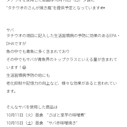
タチウオを使用した商品は10月16日（日）夕食に
“タチウオのさんが焼き風”を提供予定となっています🐟
サバ
タチウオの項目に記入した生活習慣病の予防に効果のあるEPA・
DHAですが
魚の中でも青魚に多く含まれており
その中でもサバが青魚界のトップクラスといえる量が含まれて
います！😃
生活習慣病予防の他にも
老化抑制や記憶力の向上など、様々な効果があると言われてい
ます。
そんなサバを使用した商品は
10月11日（火）昼食 “さばと里芋の味噌煮”
10月15日（土）昼食 “サバ赤味噌焼き”