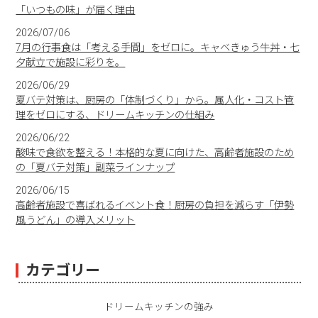
「いつもの味」が届く理由
2026/07/06
7月の行事食は「考える手間」をゼロに。キャベきゅう牛丼・七
夕献立で施設に彩りを。
2026/06/29
夏バテ対策は、厨房の「体制づくり」から。属人化・コスト管
理をゼロにする、ドリームキッチンの仕組み
2026/06/22
酸味で食欲を整える！本格的な夏に向けた、高齢者施設のため
の「夏バテ対策」副菜ラインナップ
2026/06/15
高齢者施設で喜ばれるイベント食！厨房の負担を減らす「伊勢
風うどん」の導入メリット
カテゴリー
ドリームキッチンの強み