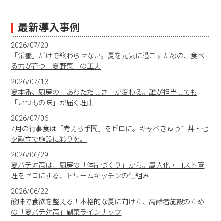
最新導入事例
2026/07/20
「栄養」だけで終わらせない。夏を元気に過ごすための、食べ
る力が育つ「夏野菜」の工夫
2026/07/13
夏本番、厨房の「あわただしさ」が変わる。誰が担当しても
「いつもの味」が届く理由
2026/07/06
7月の行事食は「考える手間」をゼロに。キャベきゅう牛丼・七
夕献立で施設に彩りを。
2026/06/29
夏バテ対策は、厨房の「体制づくり」から。属人化・コスト管
理をゼロにする、ドリームキッチンの仕組み
2026/06/22
酸味で食欲を整える！本格的な夏に向けた、高齢者施設のため
の「夏バテ対策」副菜ラインナップ