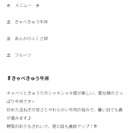
🍚 メニュー 🍚
⛱ きゃべきゅう牛丼
⛱ あんかけふくさ卵
⛱ フルーツ
🥬きゃべきゅう牛丼
キャベツときゅうりのシャキシャキ感が楽しい、夏仕様のさっ
ぱり牛丼です✨
炒めた玉ねぎの甘さとやわらかい牛肉の旨みで、暑い日でも食
が進みます♪
野菜の彩りもきれいで、見た目も食欲アップ！⇈