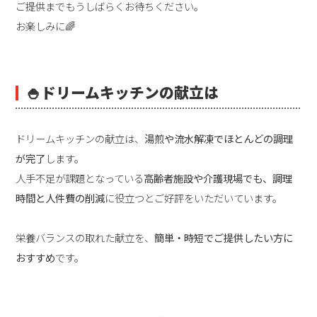
ご提供までもうしばらくお待ちください。
お楽しみに🌈
🍚
ドリームキッチンの献立は
ドリームキッチンの献立は、
湯煎や流水解凍でほとんどの調理
が完了
します。
人手不足が課題となっている
高齢者施設や介護現場でも、調理
時間と人件費の削減
に役立つとご好評をいただいています。
栄養バランスの取れた献立を、
簡単・時短でご提供したい方に
おすすめ
です。