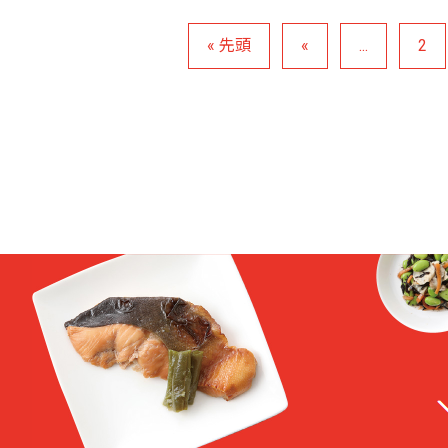
« 先頭
«
...
2