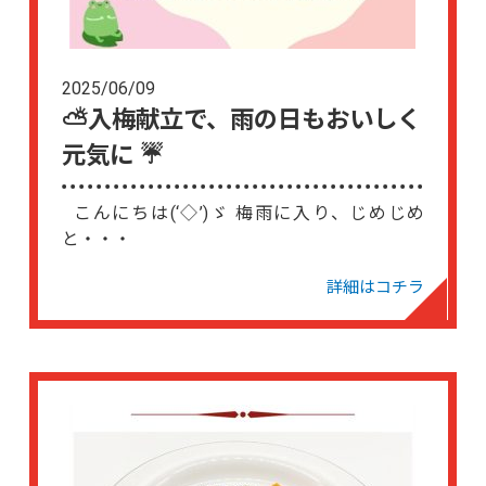
2025/06/09
⛅入梅献立で、雨の日もおいしく
元気に ☔
こんにちは(‘◇’)ゞ 梅雨に入り、じめじめ
と・・・
詳細はコチラ