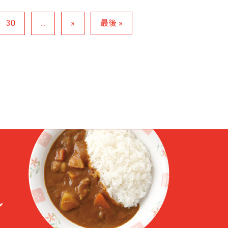
30
...
»
最後 »