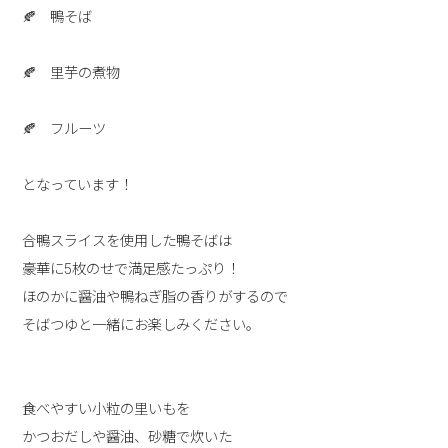
🍂 鴨そば
🍂 里芋の煮物
🍂 フルーツ
となっています！
合鴨スライスを使用した鴨そばは
豪華に5枚のせで満足感たっぷり！
ほのかに醤油や鴨ねぎ脂の香りがするので
そばつゆと一緒にお楽しみください。
食べやすい小粒の里いもを
かつおだしや醤油、砂糖で炊いた