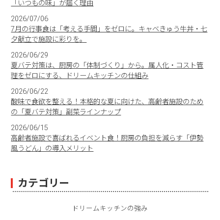
「いつもの味」が届く理由
2026/07/06
7月の行事食は「考える手間」をゼロに。キャベきゅう牛丼・七
夕献立で施設に彩りを。
2026/06/29
夏バテ対策は、厨房の「体制づくり」から。属人化・コスト管
理をゼロにする、ドリームキッチンの仕組み
2026/06/22
酸味で食欲を整える！本格的な夏に向けた、高齢者施設のため
の「夏バテ対策」副菜ラインナップ
2026/06/15
高齢者施設で喜ばれるイベント食！厨房の負担を減らす「伊勢
風うどん」の導入メリット
カテゴリー
ドリームキッチンの強み