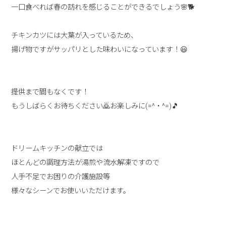
一口食べれば春の訪れを感じることができるでしょう🌸🐕
チキンカツには大葉が入っているため、
揚げ物ですがサッパリとした味わいになっています！😃
提供まで間もなくです！
もうしばらくお待ちください🙇お楽しみに(=^・^=)🎵
ドリームキッチンの献立では
ほとんどの調理方法が湯煎や流水解凍ですので
人手不足でお困りの介護施設等
様々なシーンでお使いいただけます。