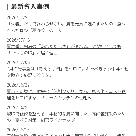
最新導入事例
2026/07/20
「栄養」だけで終わらせない。夏を元気に過ごすための、食べ
る力が育つ「夏野菜」の工夫
2026/07/13
夏本番、厨房の「あわただしさ」が変わる。誰が担当しても
「いつもの味」が届く理由
2026/07/06
7月の行事食は「考える手間」をゼロに。キャベきゅう牛丼・七
夕献立で施設に彩りを。
2026/06/29
夏バテ対策は、厨房の「体制づくり」から。属人化・コスト管
理をゼロにする、ドリームキッチンの仕組み
2026/06/22
酸味で食欲を整える！本格的な夏に向けた、高齢者施設のため
の「夏バテ対策」副菜ラインナップ
2026/06/15