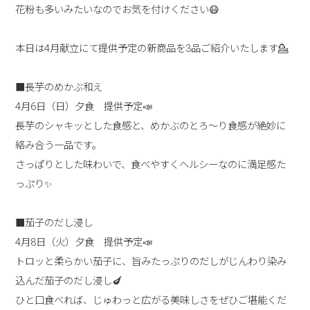
花粉も多いみたいなのでお気を付けください😷
本日は4月献立にて提供予定の新商品を3品ご紹介いたします💁
■長芋のめかぶ和え
4月6日（日）夕食 提供予定📣
長芋のシャキッとした食感と、めかぶのとろ～り食感が絶妙に
絡み合う一品です。
さっぱりとした味わいで、食べやすくヘルシーなのに満足感た
っぷり✨
■茄子のだし浸し
4月8日（火）夕食 提供予定📣
トロッと柔らかい茄子に、旨みたっぷりのだしがじんわり染み
込んだ茄子のだし浸し🍆
ひと口食べれば、じゅわっと広がる美味しさをぜひご堪能くだ