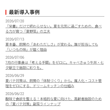
最新導入事例
2026/07/20
「栄養」だけで終わらせない。夏を元気に過ごすための、食べ
る力が育つ「夏野菜」の工夫
2026/07/13
夏本番、厨房の「あわただしさ」が変わる。誰が担当しても
「いつもの味」が届く理由
2026/07/06
7月の行事食は「考える手間」をゼロに。キャベきゅう牛丼・七
夕献立で施設に彩りを。
2026/06/29
夏バテ対策は、厨房の「体制づくり」から。属人化・コスト管
理をゼロにする、ドリームキッチンの仕組み
2026/06/22
酸味で食欲を整える！本格的な夏に向けた、高齢者施設のため
の「夏バテ対策」副菜ラインナップ