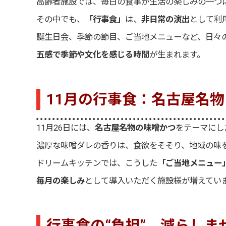
高齢者施設では、毎日の食事が生活の楽しみの一つ
その中でも、
「行事食」
は、
非日常の演出
として利
誕生日会、季節の節目、ご当地メニューなど、日々
五感で季節や文化を感じる時間
が生まれます。
11月の行事食：名古屋名
11月26日には、
名古屋名物の味噌かつ
をテーマにし
濃厚な味噌ダレの香りは、食欲をそそり、地域の味
ドリームキッチンでは、こうした
「ご当地メニュー
毎月の楽しみ
として導入いただく施設様が増えてい
行事食の“負担”、減らしま