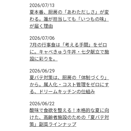
2026/07/13
夏本番、厨房の「あわただしさ」が変
わる。誰が担当しても「いつもの味」
が届く理由
2026/07/06
7月の行事食は「考える手間」をゼロ
に。キャベきゅう牛丼・七夕献立で施
設に彩りを。
2026/06/29
夏バテ対策は、厨房の「体制づくり」
から。属人化・コスト管理をゼロにす
る、ドリームキッチンの仕組み
2026/06/22
酸味で食欲を整える！本格的な夏に向
けた、高齢者施設のための「夏バテ対
策」副菜ラインナップ